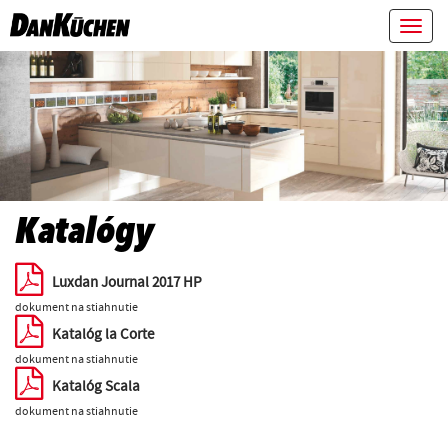
Toggl
navig
Katalógy
Luxdan Journal 2017 HP
dokument na stiahnutie
Katalóg la Corte
dokument na stiahnutie
Katalóg Scala
dokument na stiahnutie