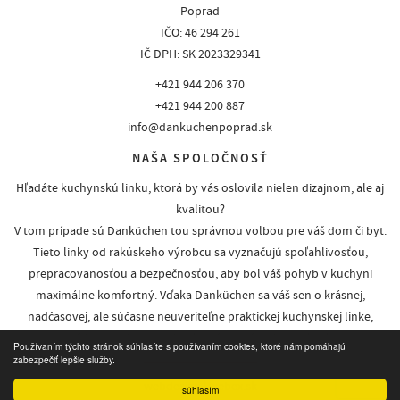
Poprad
IČO: 46 294 261
IČ DPH: SK 2023329341
+421 944 206 370
+421 944 200 887
info@dankuchenpoprad.sk
NAŠA SPOLOČNOSŤ
Hľadáte kuchynskú linku, ktorá by vás oslovila nielen dizajnom, ale aj
kvalitou?
V tom prípade sú Danküchen tou správnou voľbou pre váš dom či byt.
Tieto linky od rakúskeho výrobcu sa vyznačujú spoľahlivosťou,
prepracovanosťou a bezpečnosťou, aby bol váš pohyb v kuchyni
maximálne komfortný. Vďaka Danküchen sa váš sen o krásnej,
nadčasovej, ale súčasne neuveriteľne praktickej kuchynskej linke,
môže zmeniť na realitu, ktorú oceníte aj po rokoch.
Používaním týchto stránok súhlasíte s používaním cookies, ktoré nám pomáhajú
zabezpečiť lepšie služby.
webdesign
|
webex.sk
súhlasím