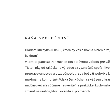
NAŠA SPOLOČNOSŤ
Hľadáte kuchynskú linku, ktorá by vás oslovila nielen diza
kvalitou?
V tom prípade sú Danküchen tou správnou voľbou pre váš
Tieto linky od rakúskeho výrobcu sa vyznačujú spoľahlivo
prepracovanosťou a bezpečnosťou, aby bol váš pohyb v 
maximálne komfortný. Vďaka Danküchen sa váš sen o krás
Cookie Consent plugin for the EU cookie l
nadčasovej, ale súčasne neuveriteľne praktickej kuchynske
zmeniť na realitu, ktorú oceníte aj po rokoch.
webdesign
|
webex.sk