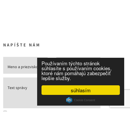
NAPÍŠTE NÁM
Používaním týchto stránok
Meno a priezvisko
E-mail
súhlasíte s používaním cookies,
ktoré nám pomáhajú zabezpečiť
lepšie služby.
Text správy
súhlasím
Súhlasím so spracovaním osobných údajov
ODOSLAŤ SPRÁVU