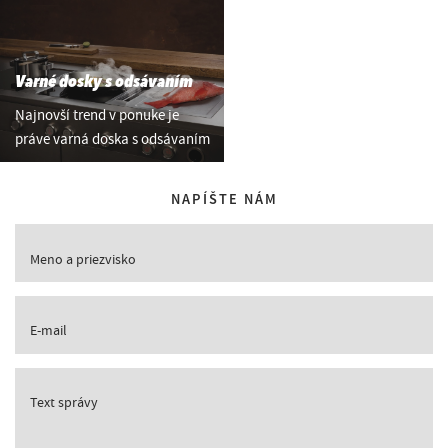
Varné dosky s odsávaním
Najnovší trend v ponuke je
práve varná doska s odsávaním
NAPÍŠTE NÁM
Meno a priezvisko
E-mail
Text správy