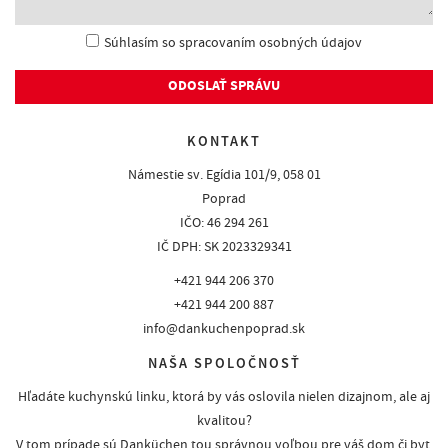
Súhlasím so spracovaním osobných údajov
ODOSLAŤ SPRÁVU
KONTAKT
Námestie sv. Egídia 101/9, 058 01
Poprad
IČO: 46 294 261
IČ DPH: SK 2023329341
+421 944 206 370
+421 944 200 887
info@dankuchenpoprad.sk
NAŠA SPOLOČNOSŤ
Hľadáte kuchynskú linku, ktorá by vás oslovila nielen dizajnom, ale aj
kvalitou?
V tom prípade sú Danküchen tou správnou voľbou pre váš dom či byt.